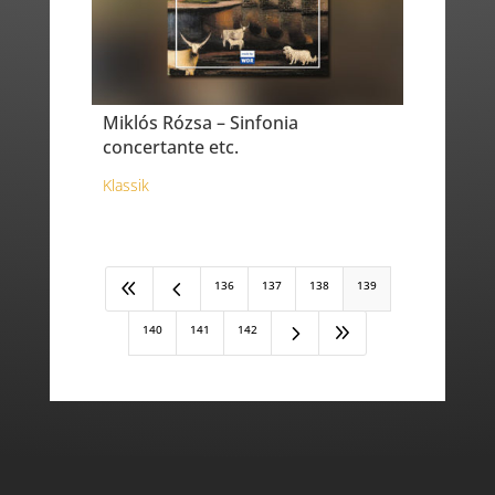
Miklós Rózsa – Sinfonia
concertante etc.
Klassik
8
4
136
137
138
139
5
9
140
141
142