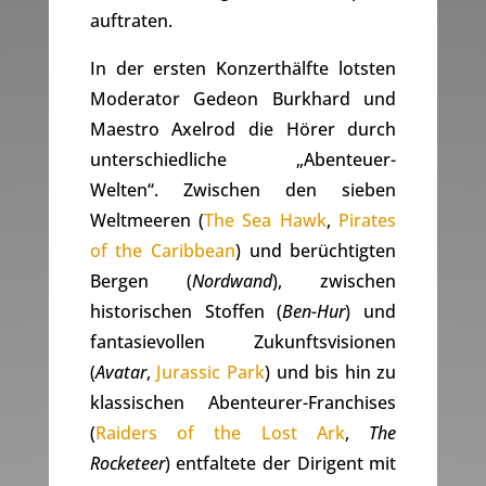
auftraten.
In der ersten Konzerthälfte lotsten
Moderator Gedeon Burkhard und
Maestro Axelrod die Hörer durch
unterschiedliche „Abenteuer-
Welten“. Zwischen den sieben
Weltmeeren (
The Sea Hawk
,
Pirates
of the Caribbean
) und berüchtigten
Bergen (
Nordwand
), zwischen
historischen Stoffen (
Ben-Hur
) und
fantasievollen Zukunftsvisionen
(
Avatar
,
Jurassic Park
) und bis hin zu
klassischen Abenteurer-Franchises
(
Raiders of the Lost Ark
,
The
Rocketeer
) entfaltete der Dirigent mit