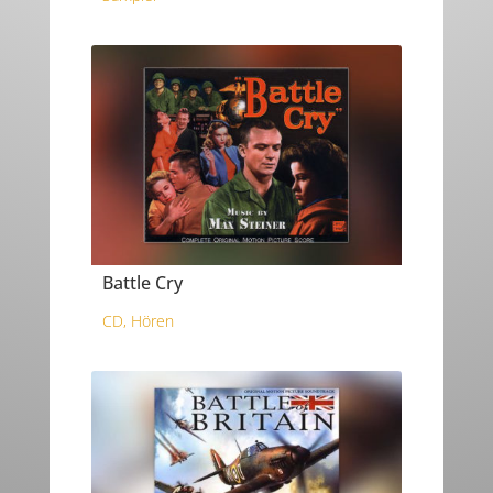
Battle Cry
CD
,
Hören