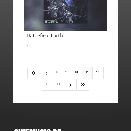
Battlefield Earth
CD
8
4
8
9
10
11
12
5
9
13
14