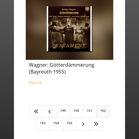
Wagner: Götterdämmerung
(Bayreuth 1955)
Klassik
8
4
149
150
151
152
5
9
153
154
155