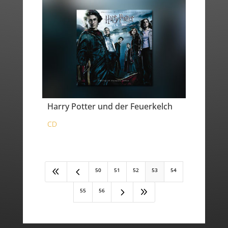
Harry Potter und der Feuerkelch
CD
8
4
50
51
52
53
54
5
9
55
56