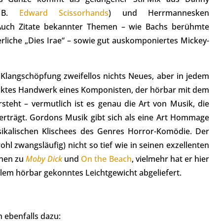
. B.
Edward Scissorhands
) und Herrmannesken
Auch Zitate bekannter Themen – wie Bachs berühmte
erliche „Dies Irae“ – sowie gut auskomponiertes Mickey-
se Klangschöpfung zweifellos nichts Neues, aber in jedem
hicktes Handwerk eines Komponisten, der hörbar mit dem
teht – vermutlich ist es genau die Art von Musik, die
verträgt. Gordons Musik gibt sich als eine Art Hommage
ikalischen Klischees des Genres Horror-Komödie. Der
hl zwangsläufig) nicht so tief wie in seinen exzellenten
nen zu
Moby Dick
und
On the Beach
, vielmehr hat er hier
llem hörbar gekonntes Leichtgewicht abgeliefert.
 ebenfalls dazu: