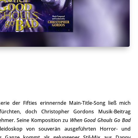
rie der Fifties erinnernde Main-Title-Song ließ mich
efürchten, doch Christopher Gordons Musik-Beitrag
ehmer. Seine Komposition zu
When Good Ghouls Go Bad
aleidoskop von souverän ausgeführten Horror- und
s Ganze kommt als gelungener Stil-Mix aus Danny