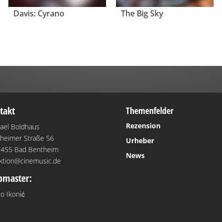
Davis: Cyrano
The Big Sky
takt
Themenfelder
Rezension
ael Boldhaus
heimer Straße 56
Urheber
455 Bad Bentheim
News
ktion@cinemusic.de
master:
o Ikonić