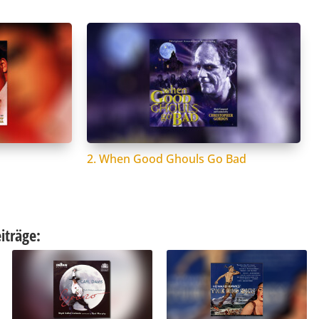
2. When Good Ghouls Go Bad
iträge: