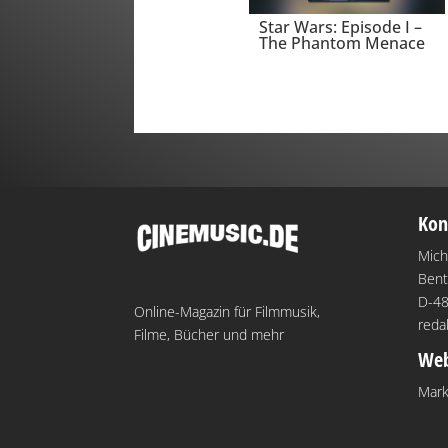
Star Wars: Episode I –
The Phantom Menace
Kon
Mich
Bent
D-48
Online-Magazin für Filmmusik,
reda
Filme, Bücher und mehr
Web
Mark