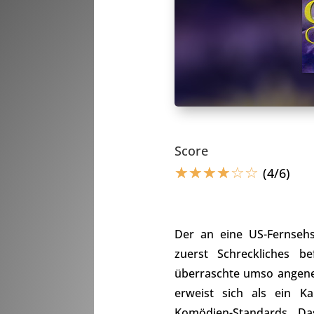
Score
☆
☆
☆
☆
☆
☆
(4/6)
Der an eine US-Fernsehse
zuerst Schreckliches b
überraschte umso angen
erweist sich als ein K
Komödien-Standards. Da