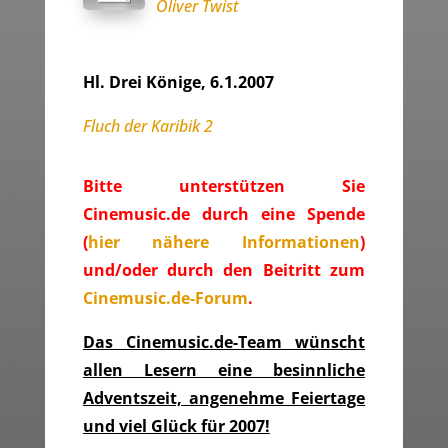
Oliver Twist
Hl. Drei Könige, 6.1.2007
Fluch der Karibik 2
Bitte unterstützen Sie
Cinemusic.de durch eine Spende
(
hier nähere Informationen
)
und/oder durch den Beitritt zum
Cinemusic.de-Forum
.
Das Cinemusic.de-Team wünscht
allen Lesern eine besinnliche
Adventszeit, angenehme Feiertage
und viel Glück für 2007!