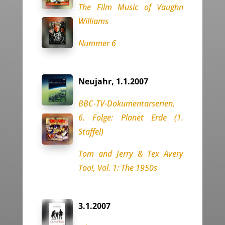
The Film Music of Vaughn
Williams
Nummer 6
Neujahr, 1.1.2007
BBC-TV-Dokumentarserien,
6. Folge: Planet Erde (1.
Staffel)
Tom and Jerry & Tex Avery
Too!, Vol. 1: The 1950s
3.1.2007