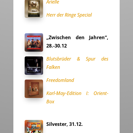
Arielle
Herr der Ringe Special
„Zwischen den Jahren“,
28.-30.12
Blutsbrüder & Spur des
Falken
Freedomland
Karl-May-Edition I: Orient-
Box
Silvester, 31.12.