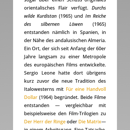
orientalisches Flair verfügt.
Durchs
wilde Kurdistan
(1965) und
Im Reiche
des silbernen Löwen
(1965)
entstanden nämlich in Spanien, in
der Nähe des andalusischen Almeria.
Ein Ort, der sich seit Anfang der 60er
Jahre langsam zu einer Metropole
des europäischen Films entwickelte.
Sergio Leone hatte dort übrigens
kurz zuvor die neue Tradition des
Italowesterns mit
Für eine Handvoll
Dollar
(1964) begründet. Beide Filme
entstanden — vergleichbar mit
beispielsweise den Film-Trilogien zu
Der Herr der Ringe
oder
Die Matrix
—
in einem Arbeitsgang. Eine Tatsache,