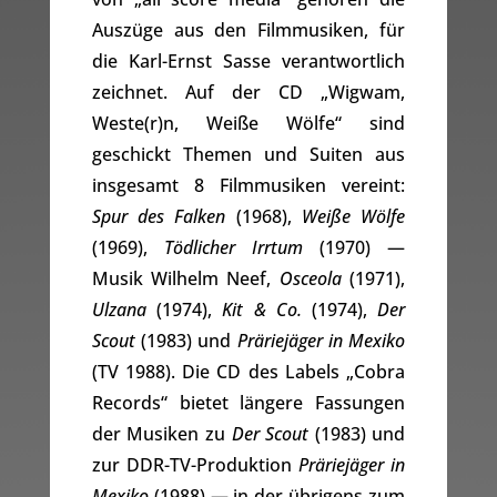
Auszüge aus den Filmmusiken, für
die Karl-Ernst Sasse verantwortlich
zeichnet. Auf der CD „Wigwam,
Weste(r)n, Weiße Wölfe“ sind
geschickt Themen und Suiten aus
insgesamt 8 Filmmusiken vereint:
Spur des Falken
(1968),
Weiße Wölfe
(1969),
Tödlicher Irrtum
(1970) —
Musik Wilhelm Neef,
Osceola
(1971),
Ulzana
(1974),
Kit & Co.
(1974),
Der
Scout
(1983) und
Präriejäger in Mexiko
(TV 1988). Die CD des Labels „Cobra
Records“ bietet längere Fassungen
der Musiken zu
Der Scout
(1983) und
zur DDR-TV-Produktion
Präriejäger in
Mexiko
(1988) — in der übrigens zum