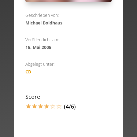
Geschrieben von:
Michael Boldhaus
Veröffentlicht am:
15. Mai 2005
Abgelegt unter:
CD
Score
☆
☆
☆
☆
☆
☆
(4/6)