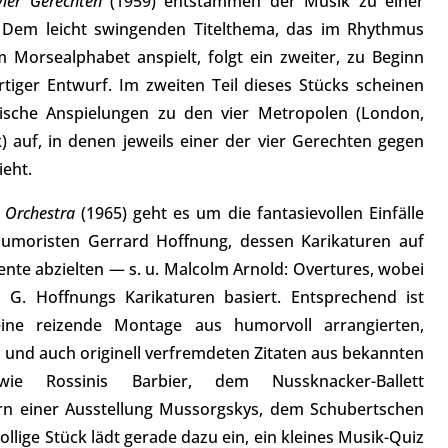
ier Gerechten
(1959) entstammen der Musik zu einer
e. Dem leicht swingenden Titelthema, das im Rhythmus
Morsealphabet anspielt, folgt ein zweiter, zu Beginn
rtiger Entwurf. Im zweiten Teil dieses Stücks scheinen
alische Anspielungen zu den vier Metropolen (London,
 auf, in denen jeweils einer der vier Gerechten gegen
ieht.
 Orchestra
(1965) geht es um die fantasievollen Einfälle
moristen Gerrard Hoffnung, dessen Karikaturen auf
nte abzielten — s. u. Malcolm Arnold: Overtures, wobei
 G. Hoffnungs Karikaturen basiert. Entsprechend ist
eine reizende Montage aus humorvoll arrangierten,
 und auch originell verfremdeten Zitaten aus bekannten
wie Rossinis Barbier, dem Nussknacker-Ballett
rn einer Ausstellung Mussorgskys, dem Schubertschen
llige Stück lädt gerade dazu ein, ein kleines Musik-Quiz