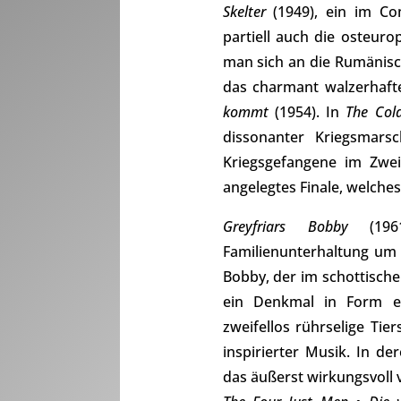
Skelter
(1949), ein im Co
partiell auch die osteu
man sich an die Rumänisc
das charmant walzerhafte
kommt
(1954). In
The Cold
dissonanter Kriegsmars
Kriegsgefangene im Zwei
angelegtes Finale, welche
Greyfriars Bobby
(1961
Familienunterhaltung um
Bobby, der im schottisch
ein Denkmal in Form ei
zweifellos rührselige Tie
inspirierter Musik. In d
das äußerst wirkungsvoll 