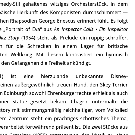
medy-Stil gehaltenes witziges Orchesterstück, in dem
ropäische Herkunft des Komponisten durchschimmert —
hen Rhapsodien George Enescus erinnert fühlt. Es folgt
 „Portrait of Eva“ aus
An Inspector Calls • Ein Inspektor
itz Story
(1954) steht als Prelude ein ruppig-schroffer,
ch für die Schrecken in einem Lager für britische
ten Weltkrieg. Mit diesem kontrastiert ein hymnisch
s den Gefangenen die Freiheit ankündigt.
) ist eine hierzulande unbekannte Disney-
 einen außergewöhnlich treuen Hund, den Skey-Terrier
en Edinburgh sowohl Ehrenbürgerrechte erhielt als auch
ner Statue gesetzt bekam. Chagrin untermalte die
rstory mit stimmungsmäßig reichhaltiger, vom Volkslied
erem Zentrum steht ein prächtiges schottisches Thema,
verarbeitet fortwährend präsent ist. Die zwei Stücke aus