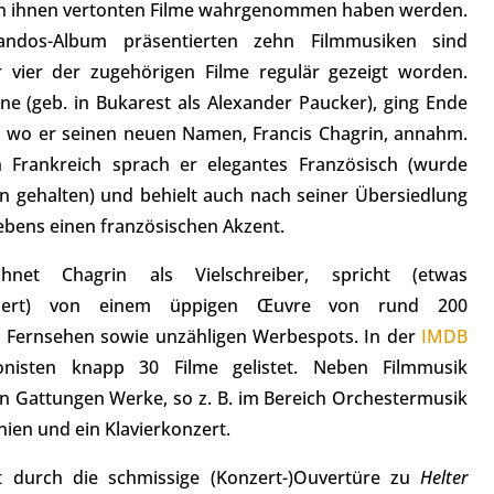
 von ihnen vertonten Filme wahrgenommen haben werden.
dos-Album präsentierten zehn Filmmusiken sind
r vier der zugehörigen Filme regulär gezeigt worden.
ne (geb. in Bukarest als Alexander Paucker), ging Ende
s, wo er seinen neuen Namen, Francis Chagrin, annahm.
n Frankreich sprach er elegantes Französisch (wurde
en gehalten) und behielt auch nach seiner Übersiedlung
ebens einen französischen Akzent.
chnet Chagrin als Vielschreiber, spricht (etwas
uliert) von einem üppigen Œuvre von rund 200
 Fernsehen sowie unzähligen Werbespots. In der
IMDB
isten knapp 30 Filme gelistet. Neben Filmmusik
en Gattungen Werke, so z. B. im Bereich Orchestermusik
ien und ein Klavierkonzert.
 durch die schmissige (Konzert-)Ouvertüre zu
Helter