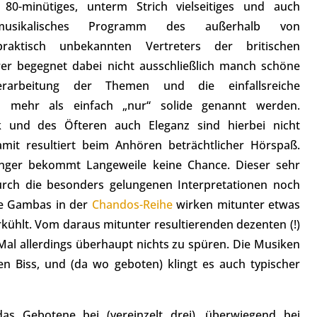
80-minütiges, unterm Strich vielseitiges und auch
 musikalisches Programm des außerhalb von
raktisch unbekannten Vertreters der britischen
er begegnet dabei nicht ausschließlich manch schöne
rarbeitung der Themen und die einfallsreiche
n mehr als einfach „nur“ solide genannt werden.
k und des Öfteren auch Eleganz sind hierbei nicht
amit resultiert beim Anhören beträchtlicher Hörspaß.
nger bekommt Langeweile keine Chance. Dieser sehr
durch die besonders gelungenen Interpretationen noch
ate Gambas in der
Chandos-Reihe
wirken mitunter etwas
rkühlt. Vom daraus mitunter resultierenden dezenten (!)
Mal allerdings überhaupt nichts zu spüren. Die Musiken
zen Biss, und (da wo geboten) klingt es auch typischer
as Gebotene bei (vereinzelt drei), überwiegend bei