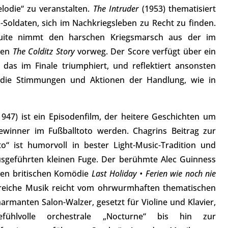
lodie“ zu veranstalten.
The Intruder
(1953) thematisiert
Soldaten, sich im Nachkriegsleben zu Recht zu finden.
tsuite nimmt den harschen Kriegsmarsch aus der im
ten
The Colditz Story
vorweg. Der Score verfügt über ein
das im Finale triumphiert, und reflektiert ansonsten
t die Stimmungen und Aktionen der Handlung, wie in
1947) ist ein Episodenfilm, der heitere Geschichten um
ewinner im Fußballtoto werden. Chagrins Beitrag zur
to“ ist humorvoll in bester Light-Music-Tradition und
 ausgeführten kleinen Fuge. Der berühmte Alec Guinness
ten britischen Komödie
Last Holiday • Ferien wie noch nie
sreiche Musik reicht vom ohrwurmhaften thematischen
rmanten Salon-Walzer, gesetzt für Violine und Klavier,
ühlvolle orchestrale „Nocturne“ bis hin zur