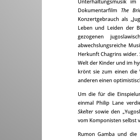
Unterhaltungsmusik im
Dokumentarfilm
The Bri
Konzertgebrauch als „Ju
Leben und Leiden der Be
gezogenen jugoslawis
abwechslungsreiche Musik
Herkunft Chagrins wider. S
Welt der Kinder und im hy
krönt sie zum einen die
anderen einen optimistisc
Um die für die Einspielu
einmal Philip Lane verd
Skelter
sowie den „Yugosl
vom Komponisten selbst 
Rumon Gamba und die b