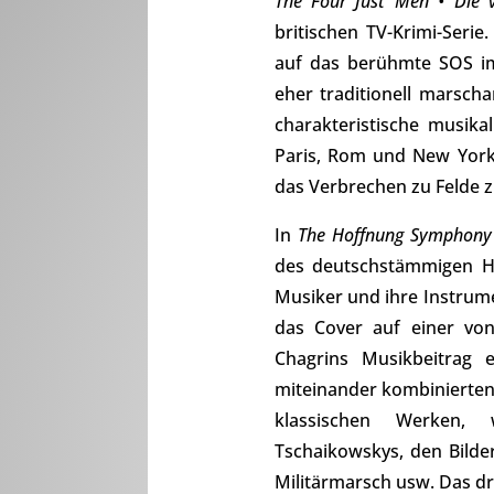
The Four Just Men • Die v
britischen TV-Krimi-Seri
auf das berühmte SOS im 
eher traditionell marscha
charakteristische musik
Paris, Rom und New York)
das Verbrechen zu Felde z
In
The Hoffnung Symphony
des deutschstämmigen Hu
Musiker und ihre Instrume
das Cover auf einer von
Chagrins Musikbeitrag 
miteinander kombinierten
klassischen Werken, 
Tschaikowskys, den Bilde
Militärmarsch usw. Das dro