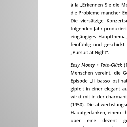
à la „Erkennen Sie die Me
die Probleme mancher Ex-
Die viersätzige Konzer
folgenden Jahr produzier
eingängiges Hauptthema, 
feinfühlig und geschick
„Pursuit at Night“.
Easy Money • Toto-Glück
(
Menschen vereint, die G
Episode „Il basso ostina
gipfelt in einer elegant
wirkt mit in der charman
(1950). Die abwechslung
Hauptgedanken, einem cha
über eine dezent gef