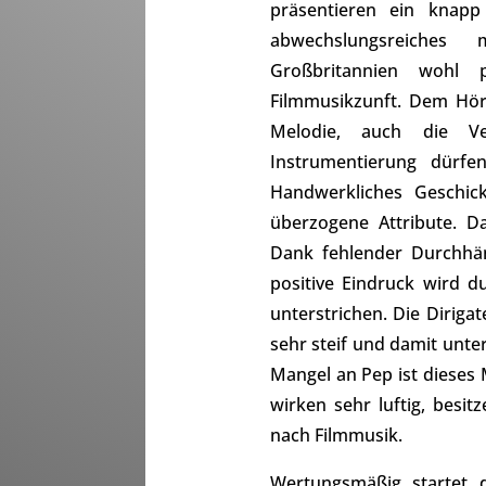
präsentieren ein knapp 
abwechslungsreiches
Großbritannien wohl p
Filmmusikzunft. Dem Hör
Melodie, auch die Ve
Instrumentierung dürfe
Handwerkliches Geschic
überzogene Attribute. D
Dank fehlender Durchhä
positive Eindruck wird 
unterstrichen. Die Dirig
sehr steif und damit unte
Mangel an Pep ist dieses 
wirken sehr luftig, besit
nach Filmmusik.
Wertungsmäßig startet d