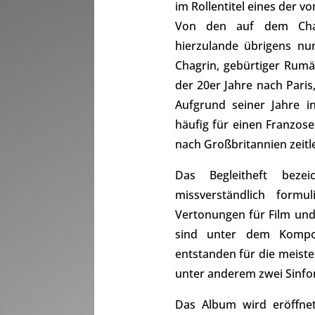
im Rollentitel eines der
Von den auf dem Chan
hierzulande übrigens nu
Chagrin, gebürtiger Rumä
der 20er Jahre nach Pari
Aufgrund seiner Jahre i
häufig für einen Franzos
nach Großbritannien zeitl
Das Begleitheft bezei
missverständlich form
Vertonungen für Film und
sind unter dem Kompon
entstanden für die meist
unter anderem zwei Sinfon
Das Album wird eröffnet