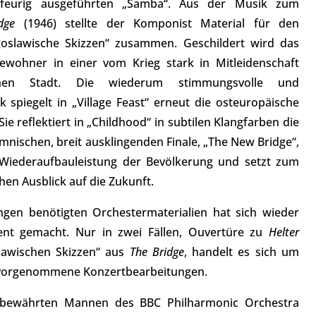
 feurig ausgeführten „Samba“. Aus der Musik zum
dge
(1946) stellte der Komponist Material für den
goslawische Skizzen“ zusammen. Geschildert wird das
wohner in einer vom Krieg stark in Mitleidenschaft
chen Stadt. Die wiederum stimmungsvolle und
 spiegelt in „Village Feast“ erneut die osteuropäische
ie reflektiert in „Childhood“ in subtilen Klangfarben die
mnischen, breit ausklingenden Finale, „The New Bridge“,
 Wiederaufbauleistung der Bevölkerung und setzt zum
hen Ausblick auf die Zukunft.
ngen benötigten Orchestermaterialien hat sich wieder
ient gemacht. Nur in zwei Fällen, Ouvertüre zu
Helter
awischen Skizzen“ aus
The Bridge
, handelt es sich um
vorgenommene Konzertbearbeitungen.
ewährten Mannen des BBC Philharmonic Orchestra