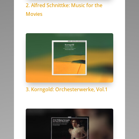
2. Alfred Schnittke: Music for the
Movies
3. Korngold: Orchesterwerke, Vol.1