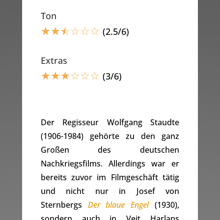
Ton
☆
☆
☆
☆
☆
☆
(2.5/6)
Extras
☆
☆
☆
☆
☆
☆
(3/6)
Der Regisseur Wolfgang Staudte
(1906-1984) gehörte zu den ganz
Großen des deutschen
Nachkriegsfilms. Allerdings war er
bereits zuvor im Filmgeschäft tätig
und nicht nur in Josef von
Sternbergs
Der blaue Engel
(1930),
sondern auch in Veit Harlans