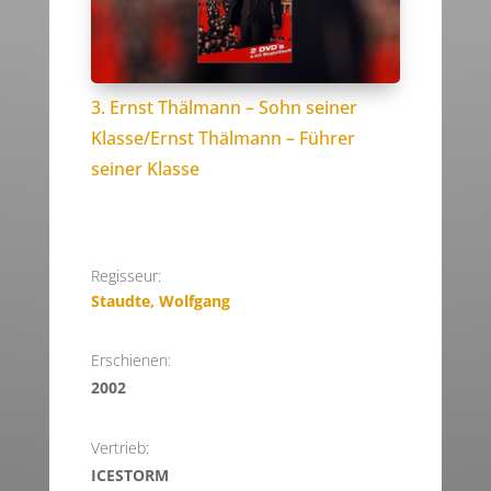
3. Ernst Thälmann – Sohn seiner
Klasse/Ernst Thälmann – Führer
seiner Klasse
Regisseur:
Staudte, Wolfgang
Erschienen:
2002
Vertrieb:
ICESTORM