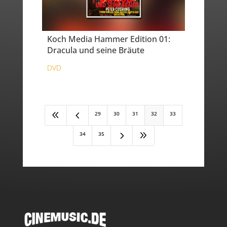
Koch Media Hammer Edition 01:
Dracula und seine Bräute
DVD
8
4
29
30
31
32
33
5
9
34
35