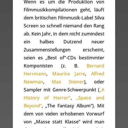
Wenn es um die Produktion von
Filmmusikkompilationen geht, läuft
dem britischen Filmmusik-Label Silva
Screen so schnell niemand den Rang
ab. Kein Jahr, in dem nicht zumindest
ein halbes Dutzend neuer
Zusammenstellungen erscheint,
seien es „Best of“-CDs bestimmter
Komponisten (z. B.
Bernard
Herrmann
,
Maurice Jarre
,
Alfred
Newman
,
Max Steiner
), oder
Sampler mit Genre-Schwerpunkt (
„A
History of Horror“
,
„Space and
Beyond“
, „The Fantasy Album“). Mit
dem von vielen erhobenen Vorwurf
von „Masse statt Klasse“ wird man