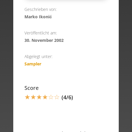
Geschrieben von:
Marko Ikonić
Veröffentlicht am:
30. November 2002
Abgelegt unter:
Sampler
Score
☆
☆
☆
☆
☆
☆
(4/6)