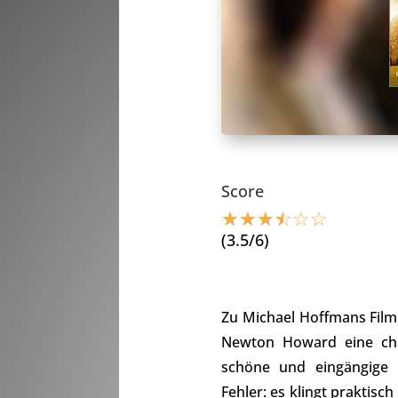
Score
☆
☆
☆
☆
☆
☆
(3.5/6)
Zu Michael Hoffmans Fil
Newton Howard eine cha
schöne und eingängige 
Fehler: es klingt praktis