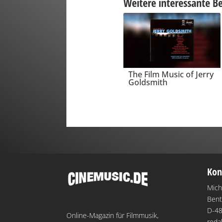
Weitere interessante Be
The Film Music of Jerry
Goldsmith
Kon
Mich
Bent
D-48
Online-Magazin für Filmmusik,
reda