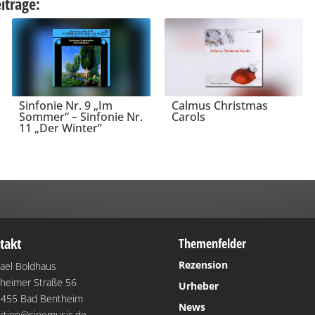
iträge:
Sinfonie Nr. 9 „Im
Calmus Christmas
Sommer“ – Sinfonie Nr.
Carols
11 „Der Winter“
takt
Themenfelder
Rezension
ael Boldhaus
heimer Straße 56
Urheber
455 Bad Bentheim
News
ktion@cinemusic.de