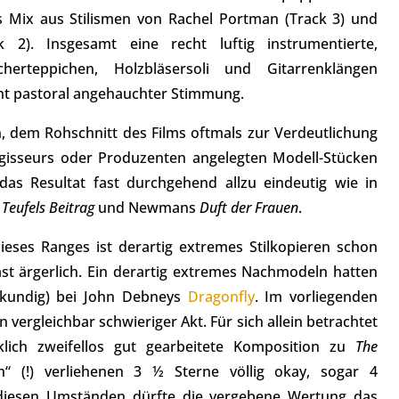
s Mix aus Stilismen von Rachel Portman (Track 3) und
). Insgesamt eine recht luftig instrumentierte,
cherteppichen, Holzbläsersoli und Gitarrenklängen
cht pastoral angehauchter Stimmung.
n, dem Rohschnitt des Films oftmals zur Verdeutlichung
egisseurs oder Produzenten angelegten Modell-Stücken
 das Resultat fast durchgehend allzu eindeutig wie in
Teufels Beitrag
und Newmans
Duft der Frauen
.
eses Ranges ist derartig extremes Stilkopieren schon
ast ärgerlich. Ein derartig extremes Nachmodeln hatten
enkundig) bei John Debneys
Dragonfly
. Im vorliegenden
n vergleichbar schwieriger Akt. Für sich allein betrachtet
lich zweifellos gut gearbeitete Komposition zu
The
“ (!) verliehenen 3 ½ Sterne völlig okay, sogar 4
diesen Umständen dürfte die vergebene Wertung das