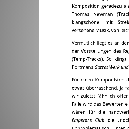
Komposition geradezu al
Thomas Newman (Track 2
klangschöne, mit Strei
versehene Musik, von lei
Vermutlich liegt es an de
der Vorstellungen des R
(Temp-Tracks). So klingt
Portmans
Gottes Werk und 
Für einen Komponisten di
etwas überraschend, ja f
wir zuletzt (ähnlich off
Falle wird das Bewerten ei
wären für die handwerk
Emperor’s Club
die „noch
unproblematisch. Unter 