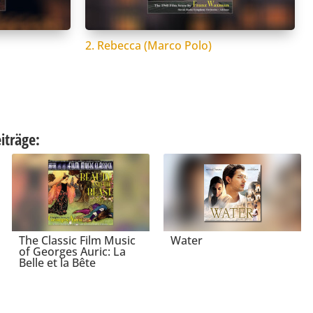
2. Rebecca (Marco Polo)
iträge:
Water
The Classic Film Music
of Georges Auric: La
Belle et la Bête