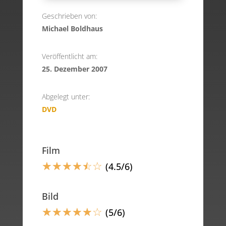
Geschrieben von:
Michael Boldhaus
Veröffentlicht am:
25. Dezember 2007
Abgelegt unter:
DVD
Film
☆
☆
☆
☆
☆
☆
(4.5/6)
Bild
☆
☆
☆
☆
☆
☆
(5/6)