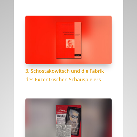
3. Schostakowitsch und die Fabrik
des Exzentrischen Schauspielers