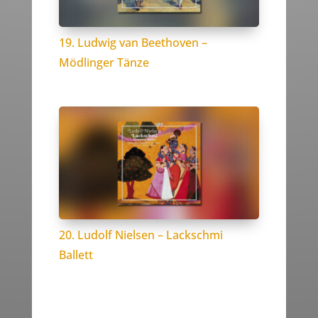
19. Ludwig van Beethoven –
Mödlinger Tänze
20. Ludolf Nielsen – Lackschmi
Ballett