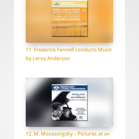
11. Frederick Fennell conducts Music
by Leroy Anderson
12. M. Moussorgsky – Pictures at an