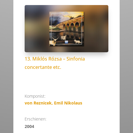
13. Miklós Rózsa – Sinfonia
concertante etc.
Komponist:
von Reznicek, Emil Nikolaus
Erschienen:
2004