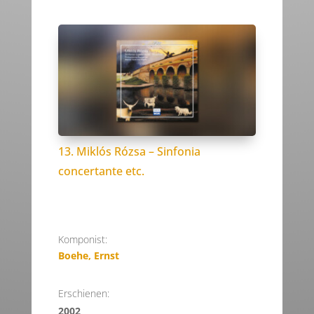
13. Miklós Rózsa – Sinfonia
concertante etc.
Komponist:
Boehe, Ernst
Erschienen:
2002