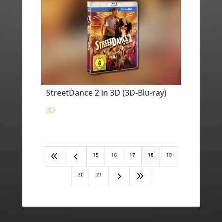
StreetDance 2 in 3D (3D-Blu-ray)
3D
8
4
15
16
17
18
19
5
9
20
21