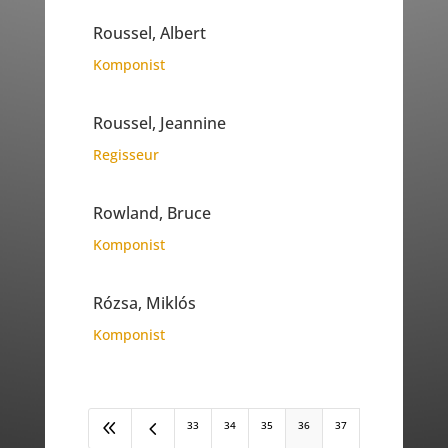
Roussel, Albert
Komponist
Roussel, Jeannine
Regisseur
Rowland, Bruce
Komponist
Rózsa, Miklós
Komponist
8
4
33
34
35
36
37