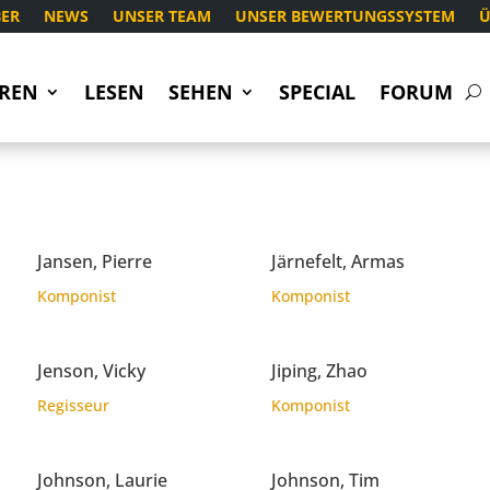
ER
NEWS
UNSER TEAM
UNSER BEWERTUNGSSYSTEM
Ü
REN
LESEN
SEHEN
SPECIAL
FORUM
Jansen, Pierre
Järnefelt, Armas
Komponist
Komponist
Jenson, Vicky
Jiping, Zhao
Regisseur
Komponist
Johnson, Laurie
Johnson, Tim