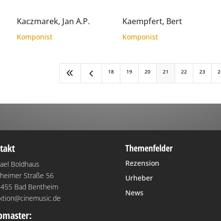
Kaczmarek, Jan A.P.
Kaempfert, Bert
Komponist
Komponist
8
4
18
19
20
21
22
23
2
takt
Themenfelder
Rezension
ael Boldhaus
heimer Straße 56
Urheber
455 Bad Bentheim
News
ktion@cinemusic.de
master: