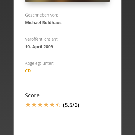
Geschrieben von:
Michael Boldhaus
Veröffentlicht am:
10. April 2009
Abgelegt unter:
CD
Score
☆
☆
☆
☆
☆
☆
(5.5/6)