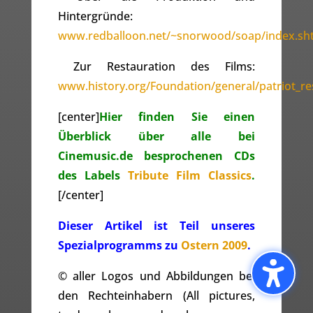
Hintergründe:
www.redballoon.net/~snorwood/soap/index.sh
 Zur Restauration des Films:
www.history.org/Foundation/general/patriot_re
[center]
Hier finden Sie einen
Überblick über alle bei
Cinemusic.de besprochenen CDs
des Labels
Tribute Film Classics
.
[/center]
Dieser Artikel ist Teil unseres
Spezialprogramms zu
Ostern 2009
.
© aller Logos und Abbildungen bei
den Rechteinhabern (All pictures,