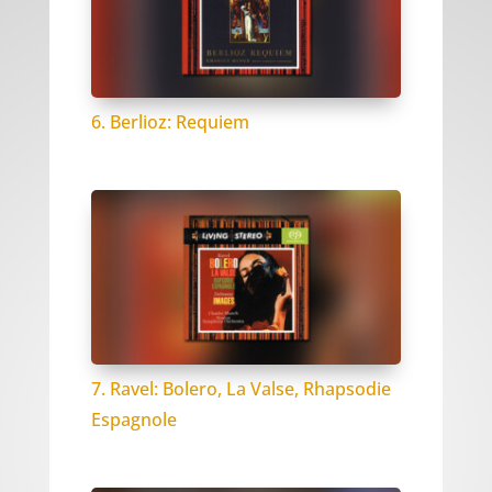
6. Berlioz: Requiem
7. Ravel: Bolero, La Valse, Rhapsodie
Espagnole