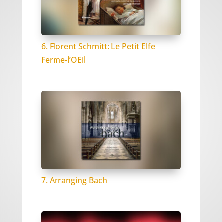
6. Florent Schmitt: Le Petit Elfe
Ferme-l’OEil
7. Arranging Bach