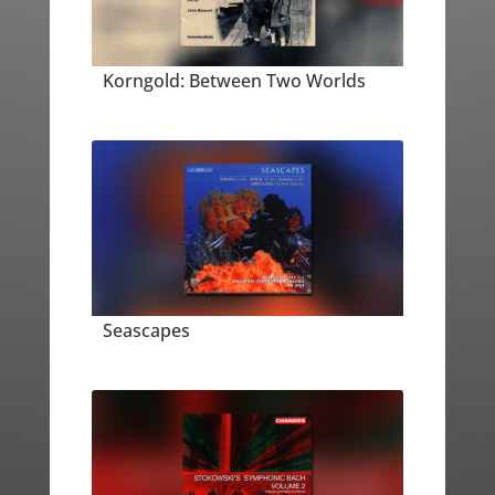
Korngold: Between Two Worlds
Seascapes