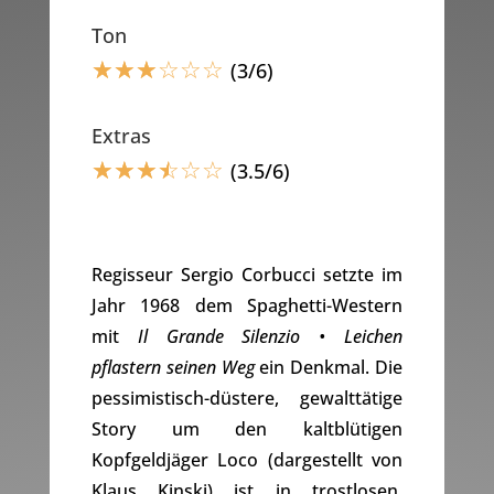
Ton
☆
☆
☆
☆
☆
☆
(3/6)
Extras
☆
☆
☆
☆
☆
☆
(3.5/6)
Regisseur Sergio Corbucci setzte im
Jahr 1968 dem Spaghetti-Western
mit
Il Grande Silenzio • Leichen
pflastern seinen Weg
ein Denkmal. Die
pessimistisch-düstere, gewalttätige
Story um den kaltblütigen
Kopfgeldjäger Loco (dargestellt von
Klaus Kinski) ist in trostlosen,