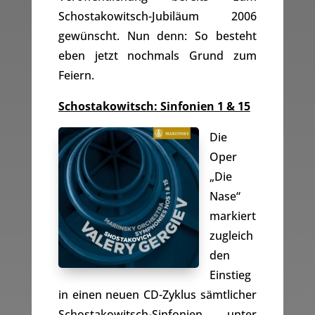
Schostakowitsch-Jubiläum 2006
gewünscht. Nun denn: So besteht
eben jetzt nochmals Grund zum
Feiern.
Schostakowitsch: Sinfonien 1 & 15
Die
Oper
„Die
Nase“
markiert
zugleich
den
Einstieg
in einen neuen CD-Zyklus sämtlicher
Schostakowitsch-Sinfonien unter