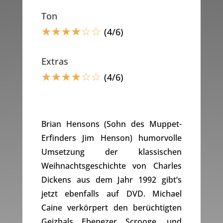
Ton
☆
☆
☆
☆
☆
☆
(4/6)
Extras
☆
☆
☆
☆
☆
☆
(4/6)
Brian Hensons (Sohn des Muppet-
Erfinders Jim Henson) humorvolle
Umsetzung der klassischen
Weihnachtsgeschichte von Charles
Dickens aus dem Jahr 1992 gibt’s
jetzt ebenfalls auf DVD. Michael
Caine verkörpert den berüchtigten
Geizhals Ebenezer Scrooge, und