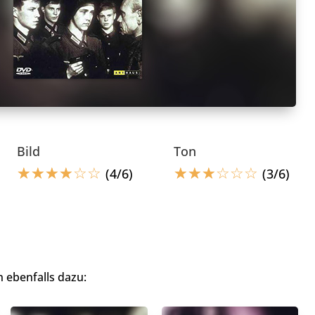
Bild
Ton
☆
☆
☆
☆
☆
☆
☆
☆
☆
☆
☆
☆
(4/6)
(3/6)
 ebenfalls dazu: