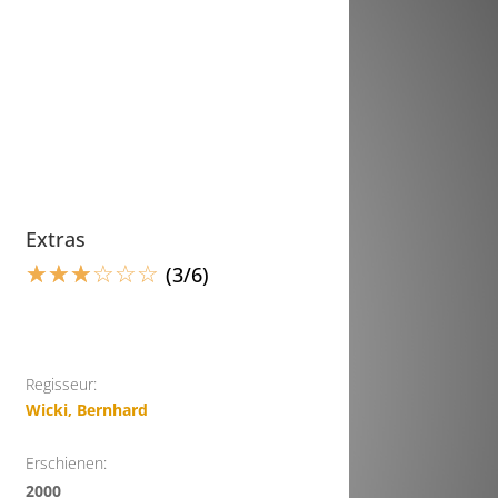
Extras
☆
☆
☆
☆
☆
☆
(3/6)
Regisseur:
Wicki, Bernhard
Erschienen:
2000