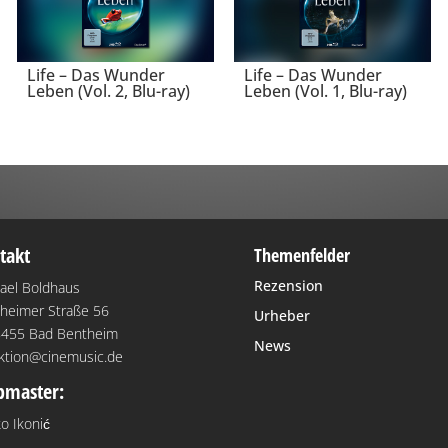
Life – Das Wunder
Life – Das Wunder
Leben (Vol. 2, Blu-ray)
Leben (Vol. 1, Blu-ray)
takt
Themenfelder
Rezension
ael Boldhaus
heimer Straße 56
Urheber
455 Bad Bentheim
News
ktion@cinemusic.de
master:
o Ikonić