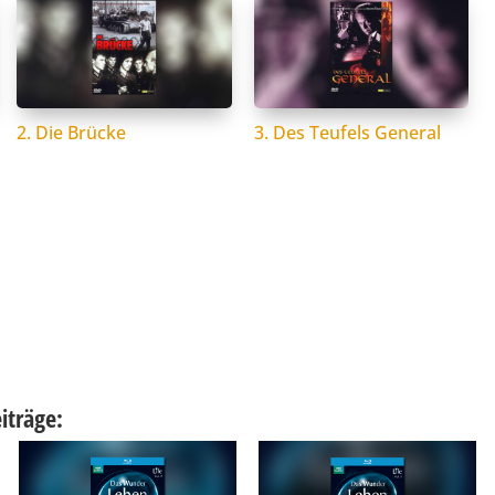
2. Die Brücke
3. Des Teufels General
iträge: