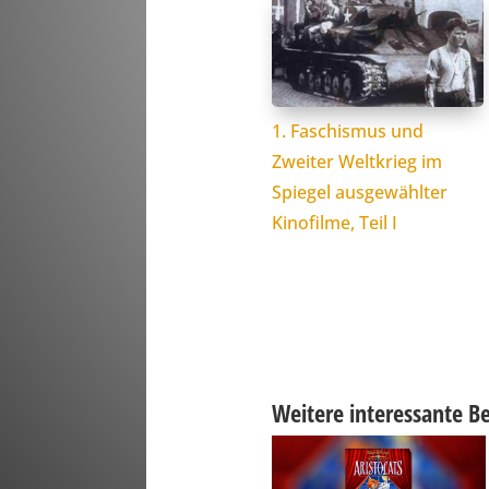
1. Faschismus und
Zweiter Weltkrieg im
Spiegel ausgewählter
Kinofilme, Teil I
Weitere interessante Be