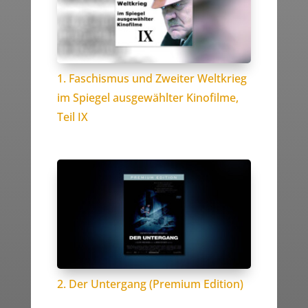
1. Faschismus und Zweiter Weltkrieg
im Spiegel ausgewählter Kinofilme,
Teil IX
2. Der Untergang (Premium Edition)