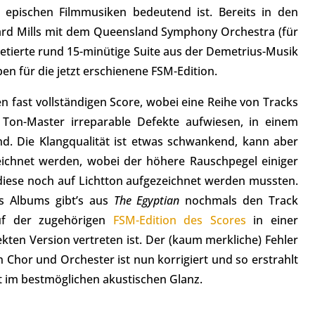
n epischen Filmmusiken bedeutend ist. Bereits in den
hard Mills mit dem Queensland Symphony Orchestra (für
pretierte rund 15-minütige Suite aus der Demetrius-Musik
pen für die jetzt erschienene FSM-Edition.
n fast vollständigen Score, wobei eine Reihe von Tracks
 Ton-Master irreparable Defekte aufwiesen, in einem
d. Die Klangqualität ist etwas schwankend, kann aber
eichnet werden, wobei der höhere Rauschpegel einiger
 diese noch auf Lichtton aufgezeichnet werden mussten.
s Albums gibt’s aus
The Egyptian
nochmals den Track
uf der zugehörigen
FSM-Edition des Scores
in einer
ekten Version vertreten ist. Der (kaum merkliche) Fehler
n Chor und Orchester ist nun korrigiert und so erstrahlt
t im bestmöglichen akustischen Glanz.