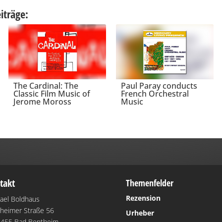
iträge:
The Cardinal: The
Paul Paray conducts
Classic Film Music of
French Orchestral
Jerome Moross
Music
takt
Themenfelder
Rezension
ael Boldhaus
heimer Straße 56
Urheber
455 Bad Bentheim