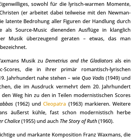
igenwilliges, sowohl für die lyrisch-warmen Momente,
e Christen (er arbeitet dabei teilweise mit den Newman-
ie latente Bedrohung aller Figuren der Handlung durch
ie als Source-Music dienenden Ausflüge in klanglich
iker Musik überzeugend geraten – etwas, das man
bezeichnet.
 Waxmans Musik zu
Demetrius and the Gladiators
als ein
c-Scores, die in ihrer primär romantisch-lyrischen
9. Jahrhundert nahe stehen – wie
Quo Vadis
(1949) und
chen, die im Ausdruck vermehrt dem 20. Jahrhundert
 den Weg hin zu den in Teilen modernistischen Scores
rabbas
(1962) und
Cleopatra
(1963) markieren. Weitere
ans äußerst kühle, fast schon modernistisch herbe
er Chalice
(1955) und auch
The Story of Ruth
(1960).
wichtige und markante Komposition Franz Waxmans, die