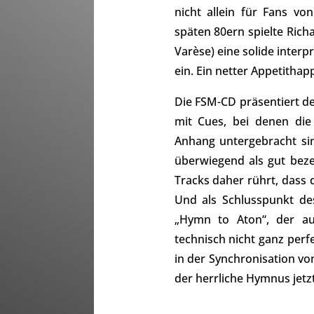
nicht allein für Fans vo
späten 80ern spielte Ric
Varèse) eine solide inter
ein. Ein netter Appetithap
Die FSM-CD präsentiert de
mit Cues, bei denen die
Anhang untergebracht sin
überwiegend als gut bez
Tracks daher rührt, dass
Und als Schlusspunkt de
„Hymn to Aton“, der a
technisch nicht ganz perf
in der Synchronisation vo
der herrliche Hymnus jetz