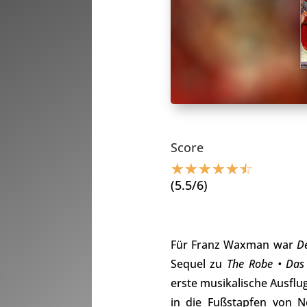
Score
☆
☆
☆
☆
☆
☆
(5.5/6)
Für Franz Waxman war
De
Sequel zu
The Robe • Da
erste musikalische Ausflu
in die Fußstapfen von 