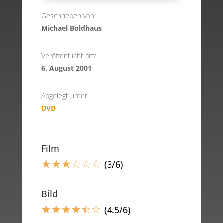
Geschrieben von:
Michael Boldhaus
Veröffentlicht am:
6. August 2001
Abgelegt unter:
DVD
Film
☆
☆
☆
☆
☆
☆
(3/6)
Bild
☆
☆
☆
☆
☆
☆
(4.5/6)