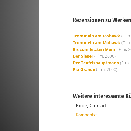
Rezensionen zu Werken 
Trommeln am Mohawk
(Film
Trommeln am Mohawk
(Film
Bis zum letzten Mann
(Film, 
Der Sieger
(Film, 2000)
Der Teufelshauptmann
(Film,
Rio Grande
(Film, 2000)
Weitere interessante K
Pope, Conrad
Komponist