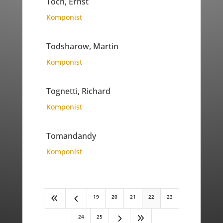
Toch, Ernst
Komponist
Todsharow, Martin
Komponist
Tognetti, Richard
Komponist
Tomandandy
Komponist
8
4
19
20
21
22
23
5
9
24
25