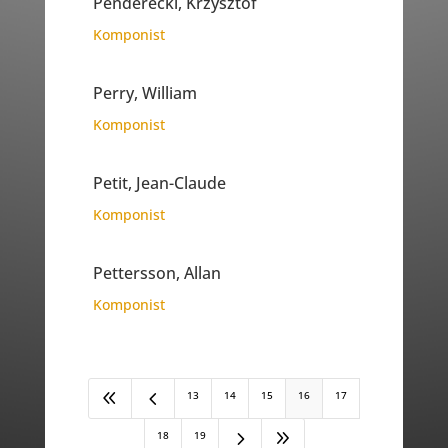
Penderecki, Krzysztof
Komponist
Perry, William
Komponist
Petit, Jean-Claude
Komponist
Pettersson, Allan
Komponist
8
4
13
14
15
16
17
5
9
18
19