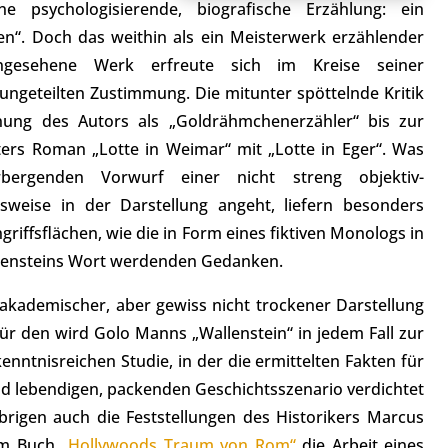
ne psychologisierende, biografische Erzählung: ein
n“. Doch das weithin als ein Meisterwerk erzählender
angesehene Werk erfreute sich im Kreise seiner
 ungeteilten Zustimmung. Die mitunter spöttelnde Kritik
nung des Autors als „Goldrähmchenerzähler“ bis zur
ters Roman „Lotte in Weimar“ mit „Lotte in Eger“. Was
bergenden Vorwurf einer nicht streng objektiv-
tsweise in der Darstellung angeht, liefern besonders
griffsflächen, wie die in Form eines fiktiven Monologs in
lensteins Wort werdenden Gedanken.
 akademischer, aber gewiss nicht trockener Darstellung
r den wird Golo Manns „Wallenstein“ in jedem Fall zur
enntnisreichen Studie, in der die ermittelten Fakten für
nd lebendigen, packenden Geschichtsszenario verdichtet
brigen auch die Feststellungen des Historikers Marcus
nem Buch
„Hollywoods Traum von Rom“
die Arbeit eines