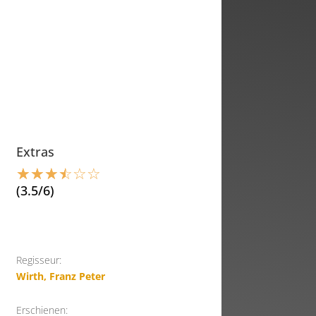
Extras
☆
☆
☆
☆
☆
☆
(3.5/6)
Regisseur:
Wirth, Franz Peter
Erschienen: