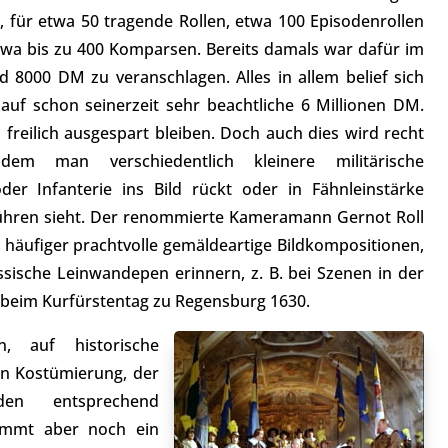
, für etwa 50 tragende Rollen, etwa 100 Episodenrollen
twa bis zu 400 Komparsen. Bereits damals war dafür im
d 8000 DM zu veranschlagen. Alles in allem belief sich
uf schon seinerzeit sehr beachtliche 6 Millionen DM.
freilich ausgespart bleiben. Doch auch dies wird recht
ndem man verschiedentlich kleinere militärische
der Infanterie ins Bild rückt oder in Fähnleinstärke
hren sieht. Der renommierte Kameramann Gernot Roll
 häufiger prachtvolle gemäldeartige Bildkompositionen,
ssische Leinwandepen erinnern, z. B. bei Szenen in der
 beim Kurfürstentag zu Regensburg 1630.
n, auf historische
en Kostümierung, der
den entsprechend
ommt aber noch ein