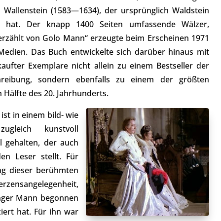
 Wallenstein (1583—1634), der ursprünglich Waldstein
zt hat. Der knapp 1400 Seiten umfassende Wälzer,
 erzählt von Golo Mann“ erzeugte beim Erscheinen 1971
Medien. Das Buch entwickelte sich darüber hinaus mit
kaufter Exemplare nicht allein zu einem Bestseller der
reibung, sondern ebenfalls zu einem der größten
 Hälfte des 20. Jahrhunderts.
st in einem bild- wie
ugleich kunstvoll
l gehalten, der auch
n Leser stellt. Für
ng dieser berühmten
erzensangelegenheit,
junger Mann begonnen
iert hat. Für ihn war