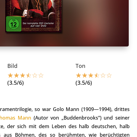
Bild
Ton
☆
☆
☆
☆
☆
☆
☆
☆
☆
☆
☆
☆
(3.5/6)
(3.5/6)
ramentrilogie, so war Golo Mann (1909—1994), drittes
homas Mann
(Autor von „Buddenbrooks“) und seiner
ste, der sich mit dem Leben des halb deutschen, halb
s aus Böhmen, des so berühmten, wie berüchtigten