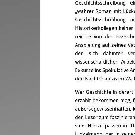
Geschichtsschreibung ei
„wahrer Roman mit Lücke
Geschichtsschreibung 
Historikerkollegen keiner
reichte von der Bezeich
Anspielung auf seines Va
den sich dahinter ver
wissenschaftlichen Arbei
Exkurse ins Spekulative An
den Nachtphantasien Wal
Wer Geschichte in derart
erzählt bekommen mag, fü
äußerst gewissenhaften, k
den Leser zum fasziniere
sind. Hierzu passen im Ü
Junkelmann, der in sei