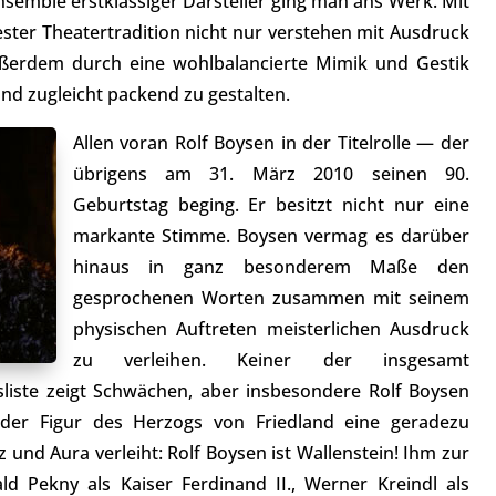
Ensemble erstklassiger Darsteller ging man ans Werk. Mit
bester Theatertradition nicht nur verstehen mit Ausdruck
ßerdem durch eine wohlbalancierte Mimik und Gestik
nd zugleicht packend zu gestalten.
Allen voran Rolf Boysen in der Titelrolle — der
übrigens am 31. März 2010 seinen 90.
Geburtstag beging. Er besitzt nicht nur eine
markante Stimme. Boysen vermag es darüber
hinaus in ganz besonderem Maße den
gesprochenen Worten zusammen mit seinem
physischen Auftreten meisterlichen Ausdruck
zu verleihen. Keiner der insgesamt
liste zeigt Schwächen, aber insbesondere Rolf Boysen
 der Figur des Herzogs von Friedland eine geradezu
und Aura verleiht: Rolf Boysen ist Wallenstein! Ihm zur
ld Pekny als Kaiser Ferdinand II., Werner Kreindl als