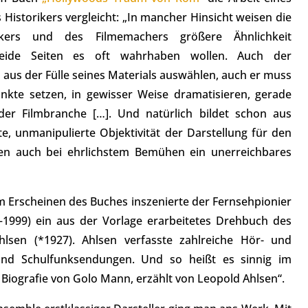
 Historikers vergleicht: „In mancher Hinsicht weisen die
rikers und des Filmemachers größere Ähnlichkeit
beide Seiten es oft wahrhaben wollen. Auch der
aus der Fülle seines Materials auswählen, auch er muss
nkte setzen, in gewisser Weise dramatisieren, gerade
der Filmbranche […]. Und natürlich bildet schon aus
e, unmanipulierte Objektivität der Darstellung für den
en auch bei ehrlichstem Bemühen ein unerreichbares
m Erscheinen des Buches inszenierte der Fernsehpionier
—1999) ein aus der Vorlage erarbeitetes Drehbuch des
Ahlsen (*1927). Ahlsen verfasste zahlreiche Hör- und
und Schulfunksendungen. Und so heißt es sinnig im
Biografie von Golo Mann, erzählt von Leopold Ahlsen“.