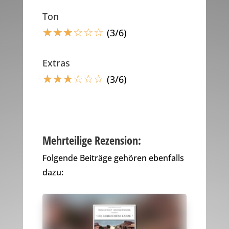
Ton
☆
☆
☆
☆
☆
☆
(3/6)
Extras
☆
☆
☆
☆
☆
☆
(3/6)
Mehrteilige Rezension:
Folgende Beiträge gehören ebenfalls
dazu: