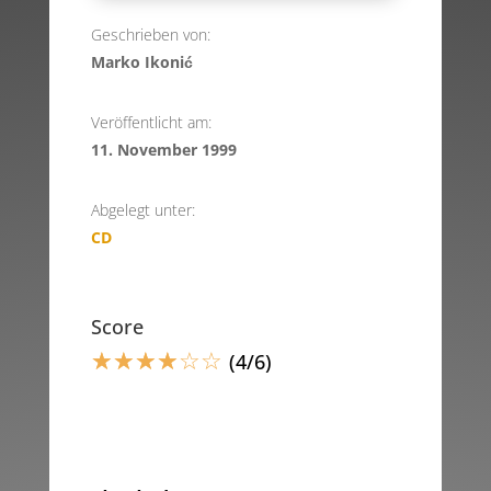
Geschrieben von:
Marko Ikonić
Veröffentlicht am:
11. November 1999
Abgelegt unter:
CD
Score
☆
☆
☆
☆
☆
☆
(4/6)