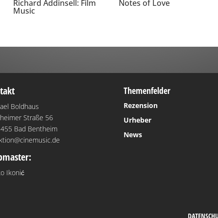
Richard Addinsell: Film
Notes of Love
Music
takt
Themenfelder
Rezension
ael Boldhaus
heimer Straße 56
Urheber
455 Bad Bentheim
News
ktion@cinemusic.de
master:
o Ikonić
DATENSCH