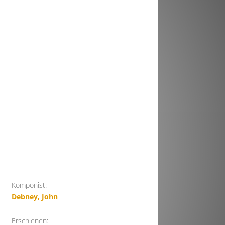
Komponist:
Debney, John
Erschienen: