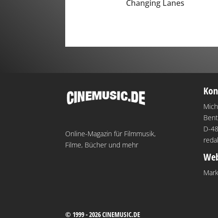
Changing Lanes
Kon
Mich
Bent
D-48
Online-Magazin für Filmmusik,
reda
Filme, Bücher und mehr
Web
Mark
© 1999 - 2026 CINEMUSIC.DE