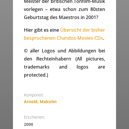
Meister der britischen Tonfilm-Musik
vorlegen – etwa schon zum 80sten
Geburtstag des Maestros in 2001?
Hier gibt es eine
Übersicht der bisher
besprochenen Chandos-Movies-CDs
.
© aller Logos und Abbildungen bei
den Rechteinhabern (All pictures,
trademarks and logos are
protected.)
Komponist:
Arnold, Malcolm
Erschienen:
2000