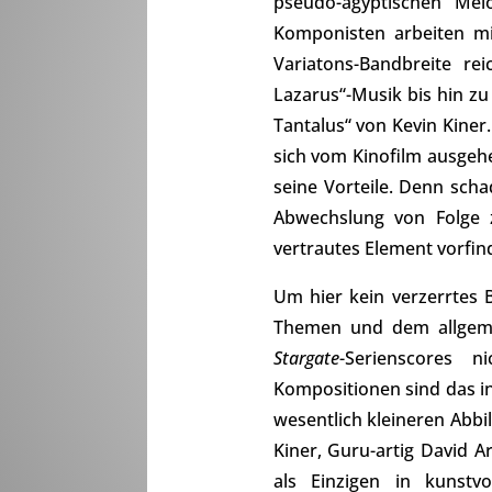
pseudo-ägyptischen Mel
Komponisten arbeiten mit
Variatons-Bandbreite re
Lazarus“-Musik bis hin z
Tantalus“ von Kevin Kine
sich vom Kinofilm ausgehe
seine Vorteile. Denn scha
Abwechslung von Folge 
vertrautes Element vorfin
Um hier kein verzerrtes
Themen und dem allgemei
Stargate
-Serienscores n
Kompositionen sind das i
wesentlich kleineren Abb
Kiner, Guru-artig David 
als Einzigen in kunst