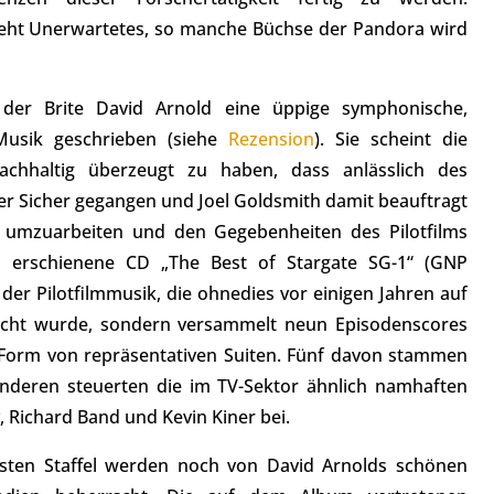
ieht Unerwartetes, so manche Büchse der Pandora wird
 der Brite David Arnold eine üppige symphonische,
Musik geschrieben (siehe
Rezension
). Sie scheint die
chhaltig überzeugt zu haben, dass anlässlich des
r Sicher gegangen und Joel Goldsmith damit beauftragt
 umzuarbeiten und den Gegebenheiten des Pilotfilms
h erschienene CD „The Best of Stargate SG-1“ (GNP
 der Pilotfilmmusik, die ohnedies vor einigen Jahren auf
tlicht wurde, sondern versammelt neun Episodenscores
n Form von repräsentativen Suiten. Fünf davon stammen
anderen steuerten die im TV-Sektor ähnlich namhaften
 Richard Band und Kevin Kiner bei.
sten Staffel werden noch von David Arnolds schönen