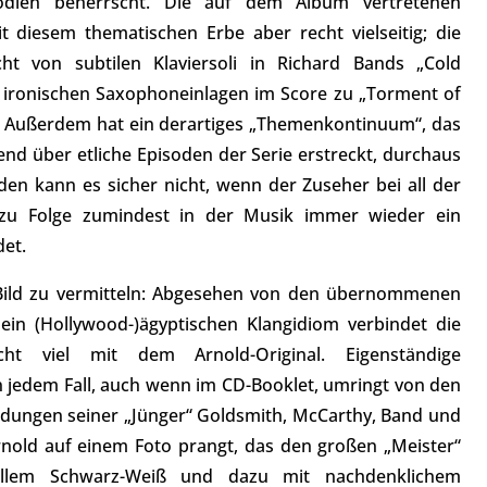
odien beherrscht. Die auf dem Album vertretenen
 diesem thematischen Erbe aber recht vielseitig; die
icht von subtilen Klaviersoli in Richard Bands „Cold
u ironischen Saxophoneinlagen im Score zu „Torment of
r. Außerdem hat ein derartiges „Themenkontinuum“, das
nd über etliche Episoden der Serie erstreckt, durchaus
den kann es sicher nicht, wenn der Zuseher bei all der
zu Folge zumindest in der Musik immer wieder ein
det.
 Bild zu vermitteln: Abgesehen von den übernommenen
n (Hollywood-)ägyptischen Klangidiom verbindet die
icht viel mit dem Arnold-Original. Eigenständige
n jedem Fall, auch wenn im CD-Booklet, umringt von den
ildungen seiner „Jünger“ Goldsmith, McCarthy, Band und
Arnold auf einem Foto prangt, das den großen „Meister“
vollem Schwarz-Weiß und dazu mit nachdenklichem