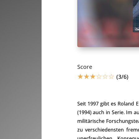
Score
☆
☆
☆
☆
☆
☆
(3/6)
Seit 1997 gibt es Roland
(1994) auch in Serie. Im
militärische Forschungs
zu verschiedensten frem
unerfreulichen Konsequ