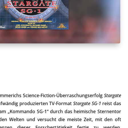
 Emmerichs Science-Fiction-Überraschungserfolg
Stargate
 aufwändig produzierten TV-Format
Stargate SG-1
reist das
team „Kommando SG-1“ durch das heimische Sternentor
den Welten und versucht die meiste Zeit, mit den oft
enzen dieser Forschertätigkeit fertig zu werden.