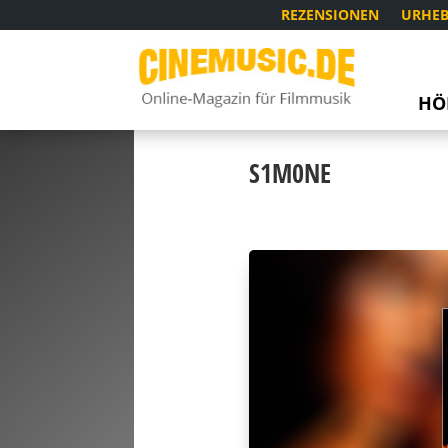
REZENSIONEN
URHEB
HÖ
S1M0NE