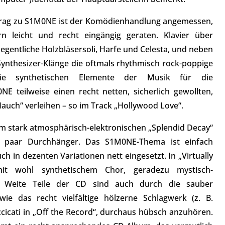
itrag zu S1M0NE ist der Komödienhandlung angemessen,
ern leicht und recht eingängig geraten. Klavier über
legentliche Holzbläsersoli, Harfe und Celesta, und neben
 Synthesizer-Klänge die oftmals rhythmisch rock-poppige
ie synthetischen Elemente der Musik für die
E teilweise einen recht netten, sicherlich gewollten,
uch“ verleihen – so im Track „Hollywood Love“.
 im stark atmosphärisch-elektronischen „Splendid Decay“
n paar Durchhänger. Das S1M0NE-Thema ist einfach
ch in dezenten Variationen nett eingesetzt. In „Virtually
mit wohl synthetischem Chor, geradezu mystisch-
rt. Weite Teile der CD sind auch durch die sauber
 wie das recht vielfältige hölzerne Schlagwerk (z. B.
ccicati in „Off the Record“, durchaus hübsch anzuhören.