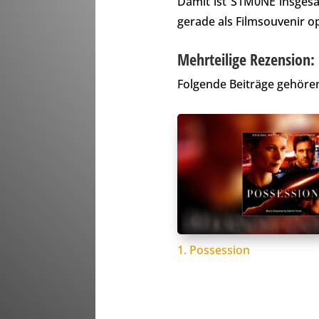
Damit ist S1M0NE insges
gerade als Filmsouvenir op
Mehrteilige Rezension:
Folgende Beiträge gehören
1. Possession