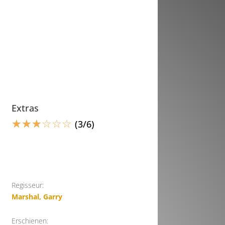
Extras
☆
☆
☆
☆
☆
☆
(3/6)
Regisseur:
Marshal, Garry
Erschienen: