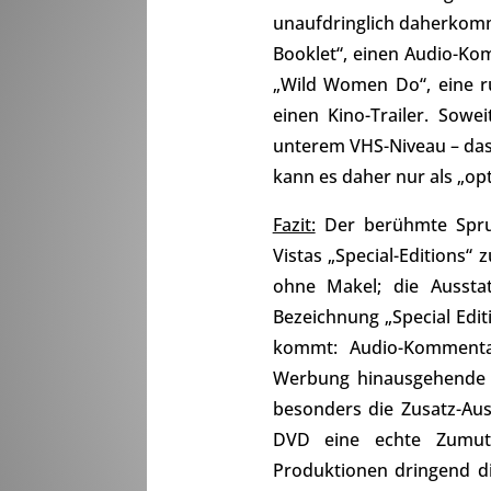
unaufdringlich daherkommt
Booklet“, einen Audio-Ko
„Wild Women Do“, eine ru
einen Kino-Trailer. Sowe
unterem VHS-Niveau – das 
kann es daher nur als „op
Fazit:
Der berühmte Spruc
Vistas „Special-Editions“ 
ohne Makel; die Ausstat
Bezeichnung „Special Edi
kommt: Audio-Kommentar
Werbung hinausgehende In
besonders die Zusatz-Au
DVD eine echte Zumutu
Produktionen dringend d