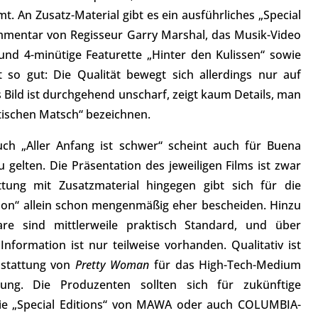
. An Zusatz-Material gibt es ein ausführliches „Special
mmentar von Regisseur Garry Marshal, das Musik-Video
nd 4-minütige Featurette „Hinter den Kulissen“ sowie
it so gut: Die Qualität bewegt sich allerdings nur auf
Bild ist durchgehend unscharf, zeigt kaum Details, man
tischen Matsch“ bezeichnen.
h „Aller Anfang ist schwer“ scheint auch für Buena
zu gelten. Die Präsentation des jeweiligen Films ist zwar
tung mit Zusatzmaterial hingegen gibt sich für die
tion“ allein schon mengenmäßig eher bescheiden. Hinzu
e sind mittlerweile praktisch Standard, und über
formation ist nur teilweise vorhanden. Qualitativ ist
sstattung von
Pretty Woman
für das High-Tech-Medium
ng. Die Produzenten sollten sich für zukünftige
ie „Special Editions“ von MAWA oder auch COLUMBIA-