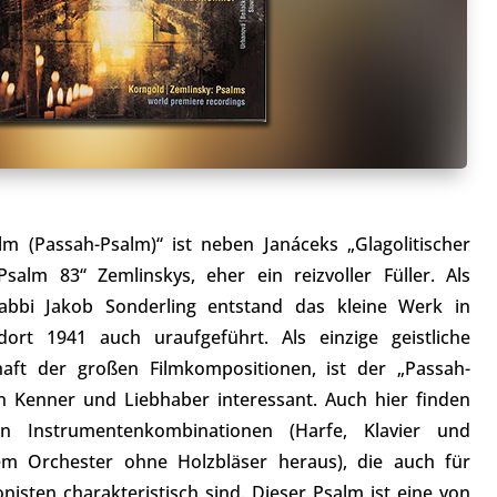
m (Passah-Psalm)“ ist neben Janáceks „Glagolitischer
salm 83“ Zemlinskys, eher ein reizvoller Füller. Als
abbi Jakob Sonderling entstand das kleine Werk in
rt 1941 auch uraufgeführt. Als einzige geistliche
haft der großen Filmkompositionen, ist der „Passah-
n Kenner und Liebhaber interessant. Auch hier finden
n Instrumentenkombinationen (Harfe, Klavier und
nem Orchester ohne Holzbläser heraus), die auch für
sten charakteristisch sind. Dieser Psalm ist eine von