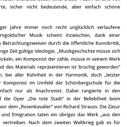
rte, sicher nicht bedeutende, aber einfach schöne
ger Jahre immer noch recht unglücklich verlaufene
orngoldscher Musik scheint inzwischen, dank einer
n Betrachtungsweisen durch die öffentliche Kunstkritik,
lange Zeit gültige Ideologie, „Musikgeschichte müsse sich
wickeln, ein Komponist der zähle, müsse in seinem Werk
nd des Materials repräsentieren ist brüchig geworden“
ein, bei aller Kühnheit in der Harmonik, doch „letzter
r Komponist im Umfeld der Schönbergschule für die
einfach nur als Anachronist. Dabei rangierte in den
ll die Oper „Die tote Stadt“ in der Beliebtheit beim
 vor dem „Rosenkavalier“ von Richard Strauss. Die Zäsur
 und Emigration taten ein übriges das Werk „aus den
vertreiben. Nach dem zweiten Weltkrieg gab es für