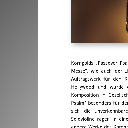
Korngolds „Passover Psal
Messe“, wie auch der „P
Auftragswerk für den R
Hollywood und wurde do
Komposition in Gesellsc
Psalm“ besonders für de
sich die unverkennbare
Solovioline ragen in ei
andere Werke des Komponi