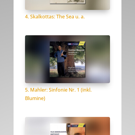
4. Skalkottas: The Sea u. a.
5. Mahler: Sinfonie Nr. 1 (inkl.
Blumine)