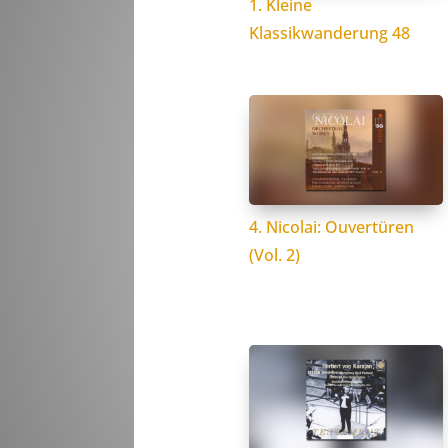
1. Kleine
Klassikwanderung 48
4. Nicolai: Ouvertüren
(Vol. 2)