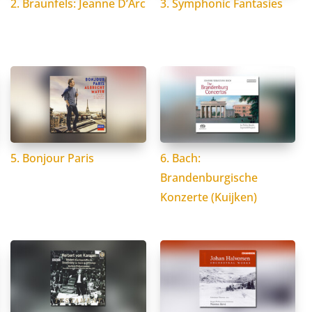
2. Braunfels: Jeanne D’Arc
3. Symphonic Fantasies
5. Bonjour Paris
6. Bach:
Brandenburgische
Konzerte (Kuijken)