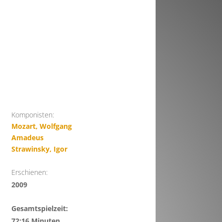
Komponisten:
Mozart, Wolfgang
Amadeus
Strawinsky, Igor
Erschienen:
2009
Gesamtspielzeit:
72:16 Minuten